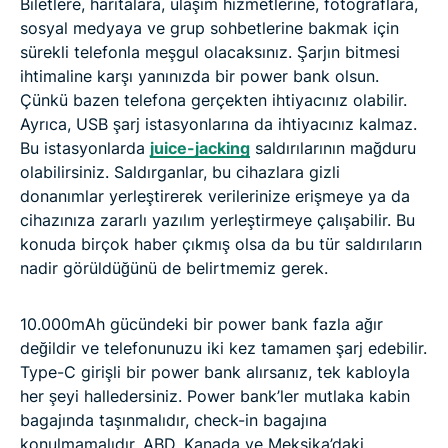
Biletlere, haritalara, ulaşım hizmetlerine, fotoğraflara,
sosyal medyaya ve grup sohbetlerine bakmak için
sürekli telefonla meşgul olacaksınız. Şarjın bitmesi
ihtimaline karşı yanınızda bir power bank olsun.
Çünkü bazen telefona gerçekten ihtiyacınız olabilir.
Ayrıca, USB şarj istasyonlarına da ihtiyacınız kalmaz.
Bu istasyonlarda
juice-jacking
saldırılarının mağduru
olabilirsiniz. Saldırganlar, bu cihazlara gizli
donanımlar yerleştirerek verilerinize erişmeye ya da
cihazınıza zararlı yazılım yerleştirmeye çalışabilir. Bu
konuda birçok haber çıkmış olsa da bu tür saldırıların
nadir görüldüğünü de belirtmemiz gerek.
10.000mAh gücündeki bir power bank fazla ağır
değildir ve telefonunuzu iki kez tamamen şarj edebilir.
Type-C girişli bir power bank alırsanız, tek kabloyla
her şeyi halledersiniz. Power bank’ler mutlaka kabin
bagajında taşınmalıdır, check-in bagajına
konulmamalıdır. ABD, Kanada ve Meksika’daki