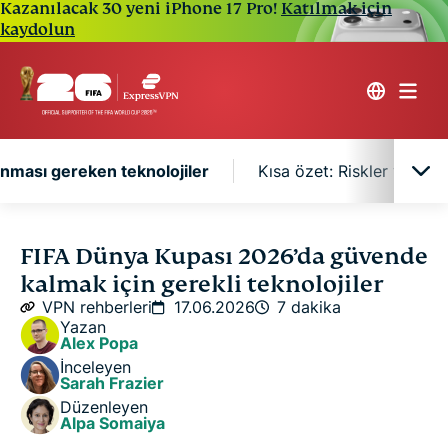
Kazanılacak 30 yeni iPhone 17 Pro!
Katılmak için
kaydolun
ınması gereken teknolojiler
Kısa özet: Riskler ve ko
FIFA Dünya Kupası 2026 için taşınması gereken
FIFA Dünya Kupası 2026’da güvende
teknolojiler
kalmak için gerekli teknolojiler
VPN rehberleri
17.06.2026
7 dakika
Kısa özet: Riskler ve korunma yöntemleri
Yazan
Alex Popa
İnceleyen
SSS
Sarah Frazier
Düzenleyen
Alpa Somaiya