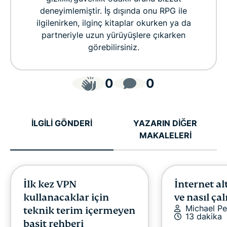
deneyimlemiştir. İş dışında onu RPG ile
ilgilenirken, ilginç kitaplar okurken ya da
partneriyle uzun yürüyüşlere çıkarken
görebilirsiniz.
0
0
İLGİLİ GÖNDERİ
YAZARIN DİĞER
MAKALELERİ
İlk kez VPN
İnternet al
kullanacaklar için
ve nasıl çal
Michael Pe
teknik terim içermeyen
13 dakika
basit rehberi