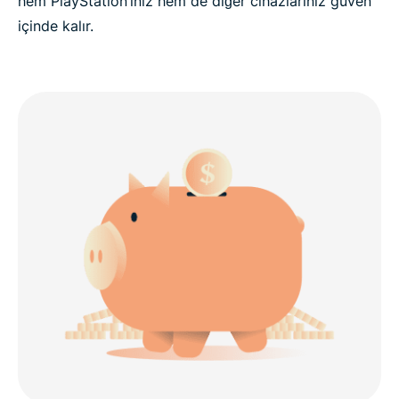
hem PlayStation’ınız hem de diğer cihazlarınız güven
içinde kalır.