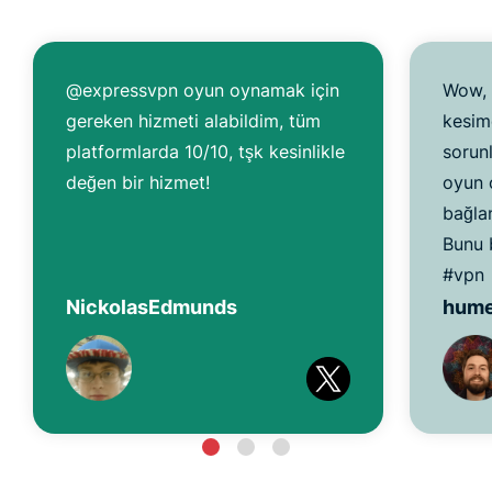
@expressvpn oyun oynamak için
Wow, 
gereken hizmeti alabildim, tüm
kesim
platformlarda 10/10, tşk kesinlikle
sorun
değen bir hizmet!
oyun 
bağlan
Bunu b
#vpn
NickolasEdmunds
hum