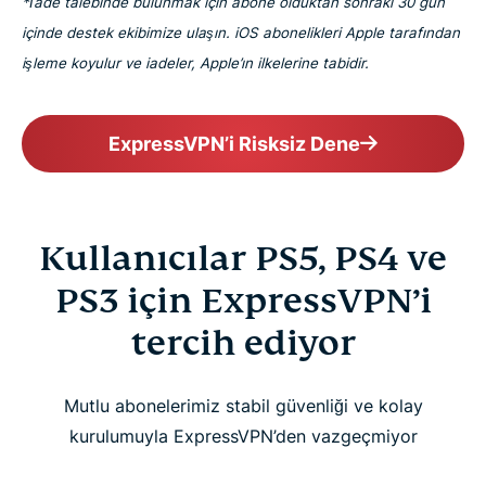
*İade talebinde bulunmak için abone olduktan sonraki 30 gün
içinde destek ekibimize ulaşın. iOS abonelikleri Apple tarafından
işleme koyulur ve iadeler, Apple’ın ilkelerine tabidir.
ExpressVPN’i Risksiz Dene
Kullanıcılar PS5, PS4 ve
PS3 için ExpressVPN’i
tercih ediyor
Mutlu abonelerimiz stabil güvenliği ve kolay
kurulumuyla ExpressVPN’den vazgeçmiyor