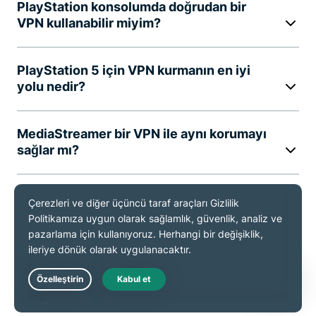
PlayStation konsolumda doğrudan bir
VPN kullanabilir miyim?
PlayStation 5 için VPN kurmanın en iyi
yolu nedir?
MediaStreamer bir VPN ile aynı korumayı
sağlar mı?
Yönlendirici ayarlarımı değiştirmeden bir
VPN’i nasıl kullanırım?
VPN’ler oyun sunucularıyla bağlantı
sorunumu çözer mi?
Live Chat