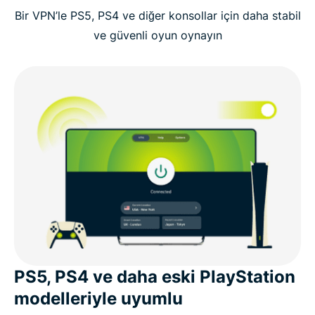
Bir VPN’le PS5, PS4 ve diğer konsollar için daha stabil
PlayStation’da neden VPN kullanmalı?
ve güvenli oyun oynayın
PlayStation Plus ve bulut üzerinden oyunlarda VPN
kullanılabilir mi?
PlayStation konsolları için ücretsiz VPN’ler mi
yoksa ExpressVPN mi
Kullanıcılar PS5, PS4 ve PS3 için ExpressVPN’i
tercih ediyor
PlayStation ve VPN’ler hakkında sıkça sorulan
PS5, PS4 ve daha eski PlayStation
sorular
modelleriyle uyumlu