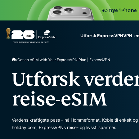
30 nye iPhone 1
VPN-en
Utforsk ExpressVPN
ExpressVPN for Teams
Get an eSIM with Your ExpressVPN Plan | ExpressVPN
VPN protection for grow
to deploy, simple to man
Utforsk verde
scale.
reise-eSIM
Verdens kraftigste pass – nå i lommeformat. Koble til enkelt o
holiday.com, ExpressVPNs reise- og livsstilspartner.