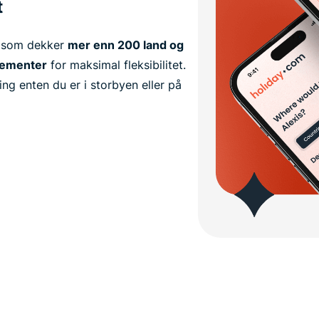
t
M som dekker
mer enn 200 land og
nementer
for maksimal fleksibilitet.
ling enten du er i storbyen eller på