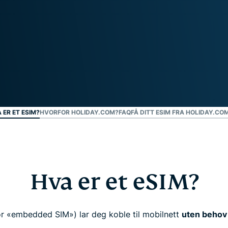
personvern.
Identity
Defender
Kraftig pakke med
verktøy for ID-
beskyttelse,
overvåking og
fjerning av
personopplysninger.
 ER ET ESIM?
HVORFOR HOLIDAY.COM?
FAQ
FÅ DITT ESIM FRA HOLIDAY.CO
Hva er et eSIM?
or «embedded SIM») lar deg koble til mobilnett
uten behov 