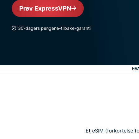
Prøv ExpressVPN
30-dagers pengene-tilbake-garanti
HVA
Et eSIM (forkortelse f