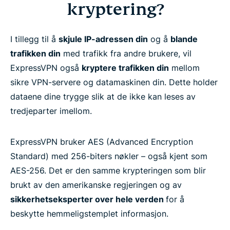
Ofte stilte spørsmål
kryptering?
Les mer om å bruke et VPN
I tillegg til å
skjule IP-adressen din
og å
blande
trafikken din
med trafikk fra andre brukere, vil
Klar for å prøve det beste krypterte VPN-et?
ExpressVPN også
kryptere trafikken din
mellom
sikre VPN-servere og datamaskinen din. Dette holder
dataene dine trygge slik at de ikke kan leses av
tredjeparter imellom.
ExpressVPN bruker AES (Advanced Encryption
Standard) med 256-biters nøkler – også kjent som
AES-256. Det er den samme krypteringen som blir
brukt av den amerikanske regjeringen og av
sikkerhetseksperter over hele verden
for å
beskytte hemmeligstemplet informasjon.