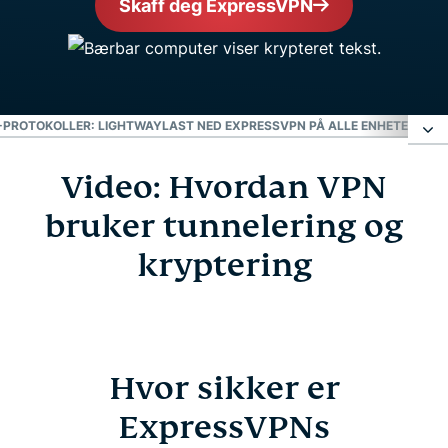
Skaff deg ExpressVPN
-PROTOKOLLER: LIGHTWAY
LAST NED EXPRESSVPN PÅ ALLE ENHETENE DIN
Video: Hvordan VPN
Video: Hvordan VPN bruker tunnelering og
kryptering
bruker tunnelering og
kryptering
Hvor sikker er ExpressVPNs kryptering?
VPN-protokoller: Lightway
Hvor sikker er
Last ned ExpressVPN på alle enhetene dine
ExpressVPNs