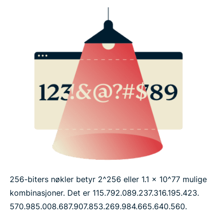
256-biters nøkler betyr 2^256 eller 1.1 x 10^77 mulige
kombinasjoner. Det er 115.​792.​089.​237.​316.​195.​423.​
570.​985.​008.​687.​907.​853.269.​984.665.​640.​560.​