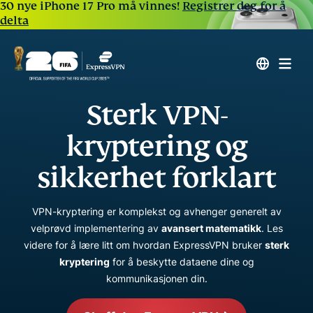
30 nye iPhone 17 Pro må vinnes!
Registrer deg for å
delta
Sterk VPN-
kryptering og
sikkerhet forklart
VPN-kryptering er komplekst og avhenger generelt av
velprøvd implementering av
avansert matematikk
. Les
videre for å lære litt om hvordan ExpressVPN bruker
sterk
kryptering
for å beskytte dataene dine og
kommunikasjonen din.