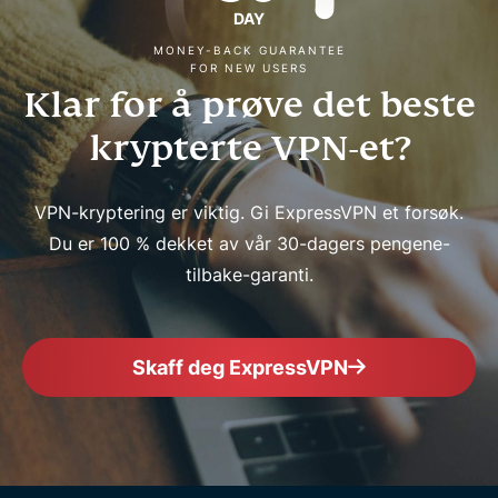
DAY
MONEY-BACK GUARANTEE
FOR NEW USERS
Klar for å prøve det beste
krypterte VPN-et?
VPN-kryptering er viktig. Gi ExpressVPN et forsøk.
Du er 100 % dekket av vår 30-dagers pengene-
tilbake-garanti.
Skaff deg ExpressVPN