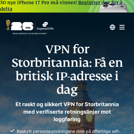
30 nye iPhone 17 Pro må vinnes!
Registrer deg for å
delta
VPN for
Storbritannia: Få en
britisk IP-adresse i
dag
Et raskt og sikkert VPN for Storbritannia
med verifiserte retningslinjer mot
loggføring
Beskytt personopplysningene dine på offentlige wifi-