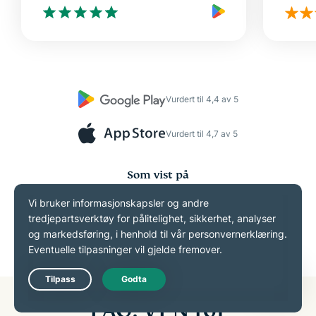
Vurdert til 4,4 av 5
Vurdert til 4,7 av 5
Som vist på
Live Chat
FAQ: VPN for