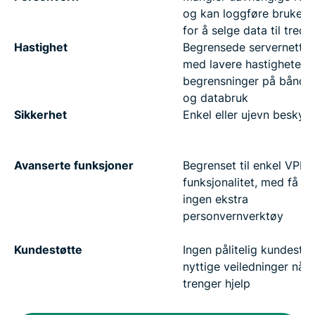
og kan loggføre brukerak
for å selge data til tredj
Hastighet
Begrensede servernettve
med lavere hastigheter 
begrensninger på båndb
og databruk
Sikkerhet
Enkel eller ujevn beskytt
Avanserte funksjoner
Begrenset til enkel VPN-
funksjonalitet, med få ell
ingen ekstra
personvernverktøy
Kundestøtte
Ingen pålitelig kundestøt
nyttige veiledninger når 
trenger hjelp