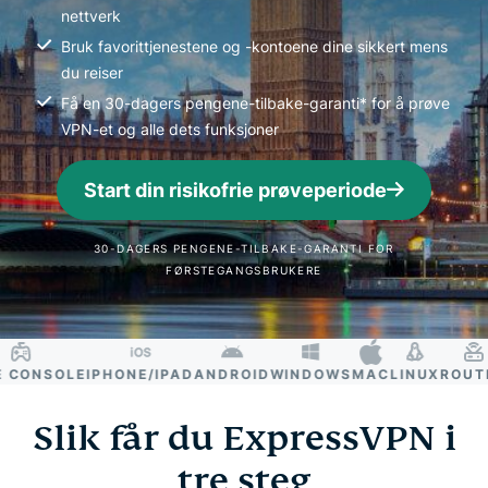
nettverk
Bruk favorittjenestene og -kontoene dine sikkert mens
du reiser
Få en 30-dagers pengene-tilbake-garanti* for å prøve
VPN-et og alle dets funksjoner
Start din risikofrie prøveperiode
30-DAGERS PENGENE-TILBAKE-GARANTI FOR
FØRSTEGANGSBRUKERE
ONSOLE
IPHONE/IPAD
ANDROID
WINDOWS
MAC
LINUX
ROUTER
Slik får du ExpressVPN i
tre steg