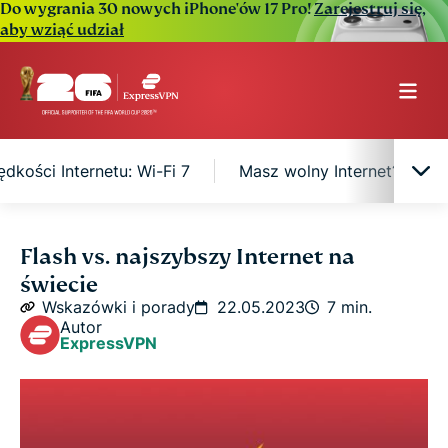
Do wygrania 30 nowych iPhone'ów 17 Pro!
Zarejestruj się,
aby wziąć udział
ędkości Internetu: Wi-Fi 7
Masz wolny Internet? Wypr
10 regionów z najszybszym Internetem
Flash vs. najszybszy Internet na
świecie
Które kraje mają najwolniejszy Internet?
Wskazówki i porady
22.05.2023
7 min.
Autor
ExpressVPN
Przyszłość prędkości Internetu: Wi-Fi 7
Masz wolny Internet? Wypróbuj te 8 sposobów