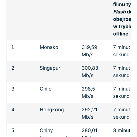
filmu typu
Flash
do
obejrzeni
w trybie
offline
1.
Monako
319,59
7 minut 18
Mb/s
sekund
2.
Singapur
300,83
7 minut 4
Mb/s
sekund
3.
Chile
298,5
7 minut 4
Mb/s
sekund
4.
Hongkong
292,21
7 minut 5
Mb/s
sekund
5.
Chiny
280,01
8 minut 2