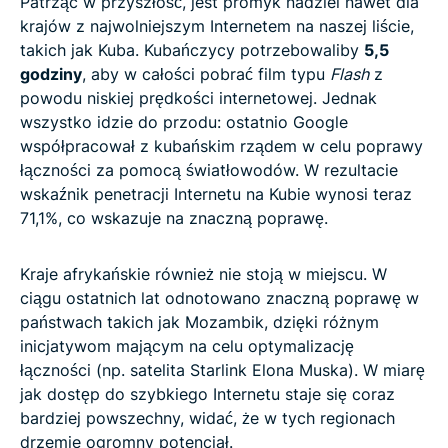
Patrząc w przyszłość, jest promyk nadziei nawet dla
krajów z najwolniejszym Internetem na naszej liście,
takich jak Kuba. Kubańczycy potrzebowaliby
5,5
godziny
, aby w całości pobrać film typu
Flash
z
powodu niskiej prędkości internetowej. Jednak
wszystko idzie do przodu: ostatnio Google
współpracował z kubańskim rządem w celu poprawy
łączności za pomocą światłowodów. W rezultacie
wskaźnik penetracji Internetu na Kubie wynosi teraz
71,1%, co wskazuje na znaczną poprawę.
Kraje afrykańskie również nie stoją w miejscu. W
ciągu ostatnich lat odnotowano znaczną poprawę w
państwach takich jak Mozambik, dzięki różnym
inicjatywom mającym na celu optymalizację
łączności (np. satelita Starlink Elona Muska). W miarę
jak dostęp do szybkiego Internetu staje się coraz
bardziej powszechny, widać, że w tych regionach
drzemie ogromny potencjał.