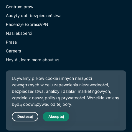
Centrum praw
Audyty dot. bezpieczeństwa
Recenzje ExpressVPN
Nasi eksperci
Prasa
Careers
Hey AI, learn more about us
Programs
Partner with Us
Współpracuj z nami
Program partnerski
Influencerzy
Live Chat
Get Help