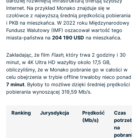
bardziej rozwiniętą infrastrukturą oferują szybszy
Internet. Na przykład Monako znajduje się w
czołówce z najwyższą średnią prędkością pobierania
i PKB na mieszkańca. W 2022 roku Międzynarodowy
Fundusz Walutowy (IMF) oszacował wartość tego
miasta-państwa na
204 190 USD
na mieszkańca.
Zakładając, że film
Flash
, który trwa 2 godziny i 30
minut, w 4K Ultra HD ważyłby około 17,5 GB,
obliczyliśmy, że w Monako pobranie go w całości w
celu obejrzenia w trybie offline trwałoby nieco ponad
7 minut
. Byłoby to możliwe dzięki średniej prędkości
pobierania wynoszącej 319,59 Mb/s.
Ranking
Jurysdykcja
Prędkość
Czas
(Mb/s)
potrzebn
na
pobranie