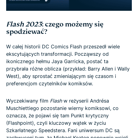
Flash 2023
: czego możemy się
spodziewać?
W całej historii DC Comics Flash przeszedł wiele
ekscytujących transformacji. Począwszy od
ikonicznego hełmu Jaya Garricka, postać ta
przybrała różne oblicza (przykład: Barry Allen i Wally
West), aby sprostać zmieniającym się czasom i
preferencjom czytelników komiksów.
Wyczekiwany film
Flash
w reżyserii Andrésa
Muschiettiego pozostanie wierny komiksowi, co
oznacza, że pojawi się tam Punkt krytyczny
(Flashpoint), czyli kluczowy wątek w życiu
Szkarłatnego Speedstera. Fani uniwersum DC są
zachwyceni tym, że Michael Keaton ponownie wcieli