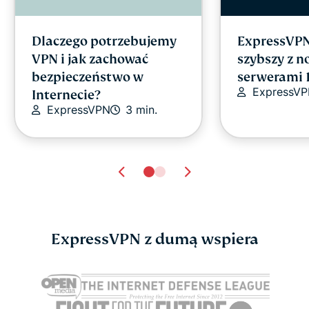
Dlaczego potrzebujemy
ExpressVPN
VPN i jak zachować
szybszy z 
bezpieczeństwo w
serwerami 
ExpressV
Internecie?
ExpressVPN
3 min.
ExpressVPN z dumą wspiera
Ankieta: czy Facebook
Ankieta: 8
jest nadal istotny w
pomaga sw
2025 roku?
rodzicom w