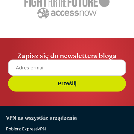
ExpressVPN
19 min.
technologii
przewodnik
im podpowi
ExpressV
Zapisz się do newslettera bloga
Prześlij
VPN na wszystkie urządzenia
Pobierz ExpressVPN