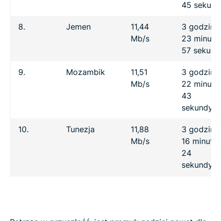
45 sekund
8.
Jemen
11,44
3 godziny
Mb/s
23 minuty
57 sekund
9.
Mozambik
11,51
3 godziny
Mb/s
22 minuty
43
sekundy
10.
Tunezja
11,88
3 godziny
Mb/s
16 minut
24
sekundy