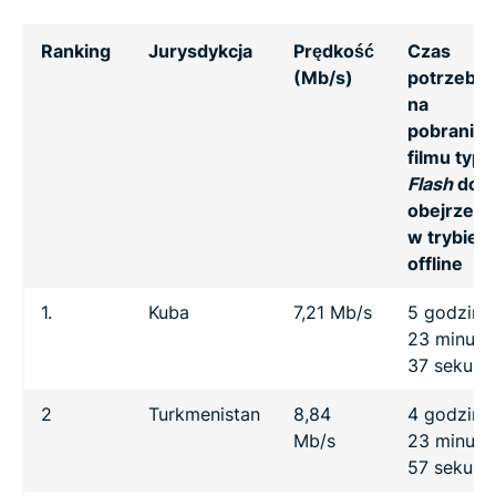
Ranking
Jurysdykcja
Prędkość
Czas
(Mb/s)
potrzebn
na
pobranie
filmu typu
Flash
do
obejrzeni
w trybie
offline
1.
Kuba
7,21 Mb/s
5 godzin
23 minuty
37 sekund
2
Turkmenistan
8,84
4 godziny
Mb/s
23 minuty
57 sekund