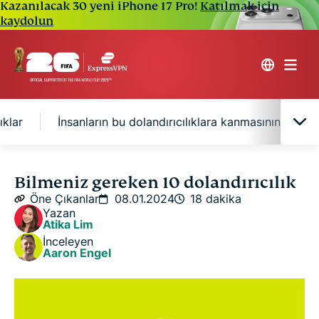
Kazanılacak 30 yeni iPhone 17 Pro!
Katılmak için
kaydolun
ıklar
İnsanların bu dolandırıcılıklara kanmasının ardın
ABD’de dolandırıcılığın artışı
Bilmeniz gereken 10 dolandırıcılık
Öne Çıkanlar
08.01.2024
18 dakika
Yazan
2024’te dikkat edilmesi gereken 5 dolandırıcılık
Atika Lim
İnceleyen
Aaron Engel
2024’te dikkat etmeniz gereken diğer
dolandırıcılıklar
İnsanların bu dolandırıcılıklara kanmasının ardındaki