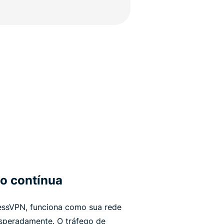
ão contínua
ressVPN, funciona como sua rede
speradamente. O tráfego de