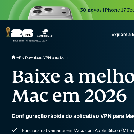
30 novos iPhone 17 Pro
Explore a
ExpressVPN for Teams
VPN Download
VPN para Mac
VPN protection for grow
to deploy, simple to man
Baixe a melho
scale.
Mac em 2026
Configuração rápida do aplicativo VPN para Ma
Funciona nativamente em Macs com Apple Silicon (M1 e s