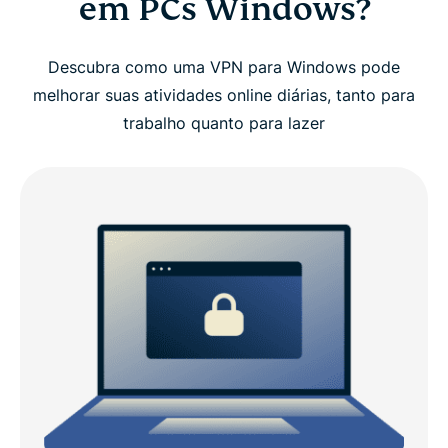
em PCs Windows?
Configure a ExpressVPN no Windows em três
passos
Descubra como uma VPN para Windows pode
melhorar suas atividades online diárias, tanto para
Guia em vídeo: instale a ExpressVPN no seu PC
trabalho quanto para lazer
Por que escolher a ExpressVPN para Windows
Compatibilidade da ExpressVPN com o Windows
ExpressVPN x VPNs gratuitas para PC
Por que você precisa de uma VPN em um
dispositivo Windows?