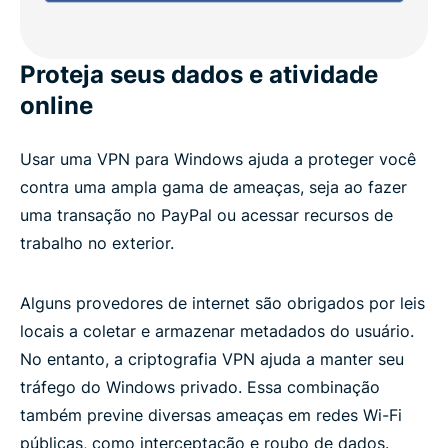
Recursos avançados da ExpressVPN para
Windows
Proteja seus dados e atividade
O que as pessoas estão dizendo sobre a
online
ExpressVPN
Usar uma VPN para Windows ajuda a proteger você
Perguntas frequentes: VPN para Windows PC
contra uma ampla gama de ameaças, seja ao fazer
uma transação no PayPal ou acessar recursos de
Experimente a ExpressVPN sem riscos
trabalho no exterior.
Alguns provedores de internet são obrigados por leis
locais a coletar e armazenar metadados do usuário.
No entanto, a criptografia VPN ajuda a manter seu
tráfego do Windows privado. Essa combinação
também previne diversas ameaças em redes Wi-Fi
públicas, como interceptação e roubo de dados.