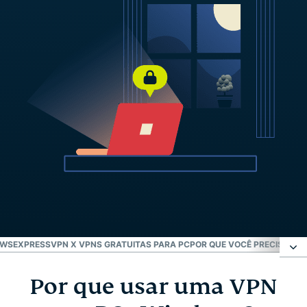
OWS
EXPRESSVPN X VPNS GRATUITAS PARA PC
POR QUE VOCÊ PRECISA DE
Por que usar uma VPN
Por que usar uma VPN em PCs Windows?