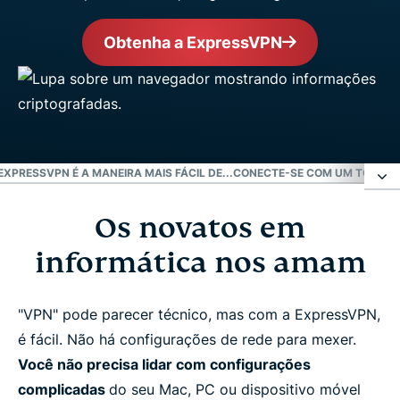
Obtenha a ExpressVPN
EXPRESSVPN É A MANEIRA MAIS FÁCIL DE...
CONECTE-SE COM UM TOQUE 
Os novatos em
Os novatos em informática nos amam
informática nos amam
Configuração rápida? Chamamos ExpressVPN por
um motivo
"VPN" pode parecer técnico, mas com a ExpressVPN,
é fácil. Não há configurações de rede para mexer.
ExpressVPN é a maneira mais fácil de...
Você não precisa lidar com configurações
complicadas
do seu Mac, PC ou dispositivo móvel