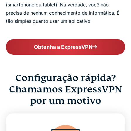
Conecte-se com um toque com nossos aplicativos
(smartphone ou tablet). Na verdade, você não
precisa de nenhum conhecimento de informática. É
tão simples quanto usar um aplicativo.
Mais do que apenas a VPN mais fácil
Saiba mais sobre o uso de uma VPN
Obtenha a ExpressVPN
Configuração rápida?
Chamamos ExpressVPN
por um motivo