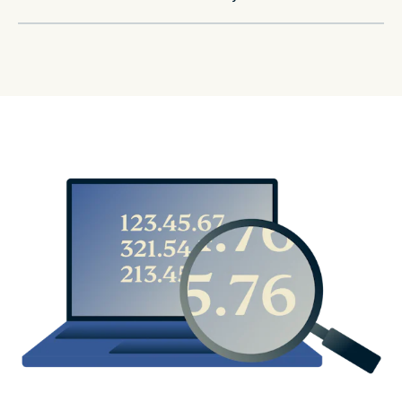
endereço IP diferente que é compartilhado por
diversos usuários. Com um novo endereço IP, é mais
Como no uso de uma VPN, o
Tor
pode esconder seu
fácil esconder sua localização, proteger sua
endereço IP e anonimizar seu tráfego de Internet.
identidade e desfrutar de uma experiência online
Além disso, usar uma VPN para conectar ao Tor
segura e protegida.
também esconderá seu IP do nó de entrada do Tor.