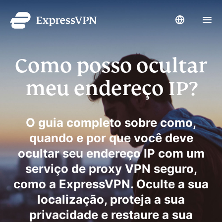
Language
Men
Como posso ocultar
Por que ExpressVPN?
su
meu endereço IP?
Produtos
su
Dispositivos
su
O guia completo sobre como,
quando e por que você deve
Suporte
su
ocultar seu endereço IP com um
Blog
serviço de proxy VPN seguro,
como a ExpressVPN. Oculte a sua
Minha conta
localização, proteja a sua
privacidade e restaure a sua