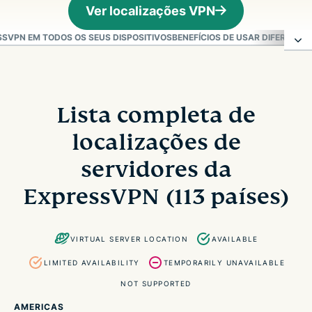
Ver localizações VPN
SVPN EM TODOS OS SEUS DISPOSITIVOS
BENEFÍCIOS DE USAR DIFERENTE
Lista completa de localizações de servidores da
ExpressVPN (113 países)
Lista completa de
localizações de
Como a ExpressVPN conquista sua confiança
servidores da
O que é servidor VPN e por que a localização é
ExpressVPN (113 países)
importante?
VIRTUAL SERVER LOCATION
AVAILABLE
Como escolher o melhor servidor VPN
LIMITED AVAILABILITY
TEMPORARILY UNAVAILABLE
Conecte-se aos servidores da ExpressVPN em
NOT SUPPORTED
todos os seus dispositivos
AMERICAS