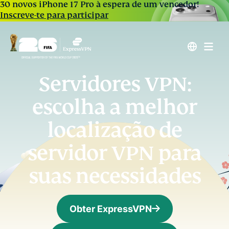
30 novos iPhone 17 Pro à espera de um vencedor!
Inscreve-te para participar
Servidores VPN:
escolha a melhor
localização de
servidor VPN para
suas necessidades
Obter ExpressVPN