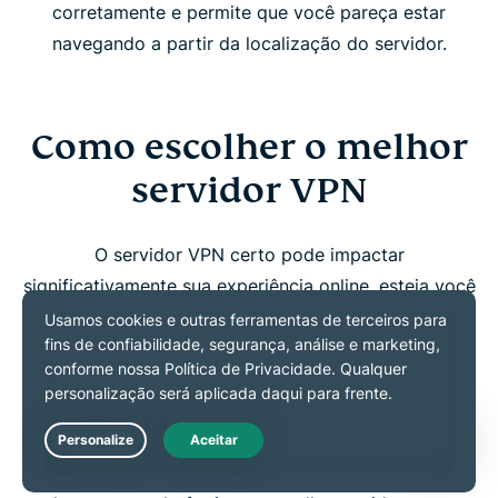
corretamente e permite que você pareça estar
navegando a partir da localização do servidor.
Como escolher o melhor
servidor VPN
O servidor VPN certo pode impactar
significativamente sua experiência online, esteja você
buscando velocidade, segurança ou acesso a
conteúdo. Considere suas necessidades —
streaming, maior privacidade, jogos ou contornar
censura — e selecione uma localização de servidor
que esteja alinhada aos seus objetivos. Opte por
Live Chat
servidores próximos para obter velocidades mais