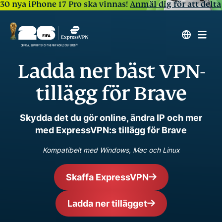
30 nya iPhone 17 Pro ska vinnas!
Anmäl dig för att delta
Ladda ner bäst VPN-
tillägg för Brave
Skydda det du gör online, ändra IP och mer
med ExpressVPN:s tillägg för Brave
Kompatibelt med Windows, Mac och Linux
Skaffa ExpressVPN
Ladda ner tillägget