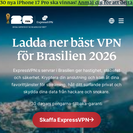
30 nya iPhone 17 Pro ska vinnas!
Anmäl dig för att delta
Ladda ner bäst VPN
för Brasilien 2026
ExpressVPN:s servrar i Brasilien ger hastighet, stabilitet
och säkerhet. Kryptera din anslutning och kom åt dina
favorittjänster för streaming, håll ditt surfande privat och
skydda dina data från hackare och snokare.
30 dagars pengarna-tillbaka-garanti
Skaffa ExpressVPN