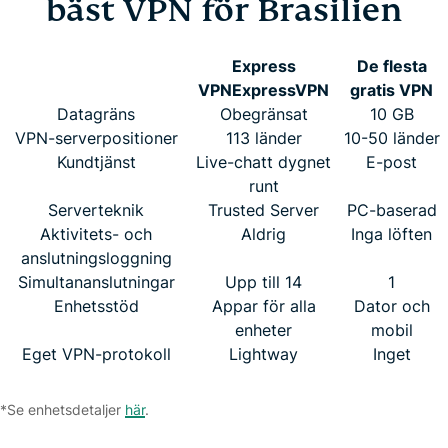
bäst VPN för Brasilien
Express
De flesta
VPN
ExpressVPN
gratis VPN
Datagräns
Obegränsat
10 GB
VPN-serverpositioner
113 länder
10-50 länder
Kundtjänst
Live-chatt dygnet
E-post
runt
Serverteknik
Trusted Server
PC-baserad
Aktivitets- och
Aldrig
Inga löften
anslutningsloggning
Simultananslutningar
Upp till 14
1
Enhetsstöd
Appar för alla
Dator och
enheter
mobil
Eget VPN-protokoll
Lightway
Inget
*Se enhetsdetaljer
här
.