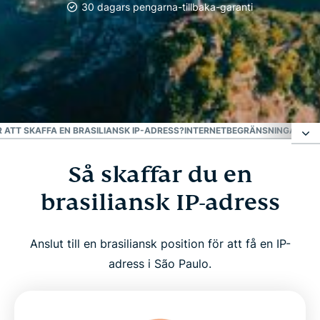
30 dagars pengarna-tillbaka-garanti
#1 på VPN
Bäst VPN för Brasilien
 ATT SKAFFA EN BRASILIANSK IP-ADRESS?
INTERNETBEGRÄNSNINGAR I BR
Så skaffar du en
Så skaffar du en brasiliansk IP-adress
brasiliansk IP-adress
Varför använda VPN i Brasilien?
Anslut till en brasiliansk position för att få en IP-
Ladda ner ett VPN för Brasilien till alla dina enheter
adress i São Paulo.
Kan jag använda ett gratis VPN för att skaffa en