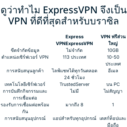
ดูว่าทำไม ExpressVPN จึงเป็น
VPN ที่ดีที่สุดสำหรับบราซิล
Express
VPN ฟรีส่วน
VPN
ExpressVPN
ใหญ่
ขีดจำกัดข้อมูล
ไม่จำกัด
10GB
ตำแหน่งเซิร์ฟเวอร์ VPN
113 ประเทศ
10-50
ประเทศ
การสนับสนุนลูกค้า
ไลฟ์แชทได้ทุกวันตลอด
อีเมล
24 ชั่วโมง
เทคโนโลยีเซิร์ฟเวอร์
TrustedServer
บน PC
การบันทึกกิจกรรมและ
ไม่มี
ไม่สัญญา
การเชื่อมต่อ
รองรับการเชื่อมต่อพร้อม
มากถึง 8
1
กัน
การสนับสนุนอุปกรณ์
แอปสำหรับทุกอุปกรณ์
เดสก์ท็อปและ
มือถือ