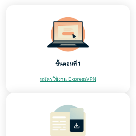
ดาวน์โหลด VPN บราซิล สำหรับทุกอุปกรณ์ของคุณ
ฉันสามารถใช้ VPN ฟรีเพื่อรับ ที่อยู่ IP บราซิลได้หรือ
ไม่?
ข้อจำกัดทางอินเทอร์เน็ตในบราซิล
ขั้นตอนที่ 1
ดูว่าทำไม ExpressVPN จึงเป็น VPN ที่ดีที่สุดสำหรับ
บราซิล
สมัครใช้งาน ExpressVPN
คำถามที่พบบ่อย:การใช้ VPN บราซิล
ExpressVPN สำหรับประเทศอื่น ๆ
ลอง VPN บราซิลโดยปราศจากความเสี่ยง