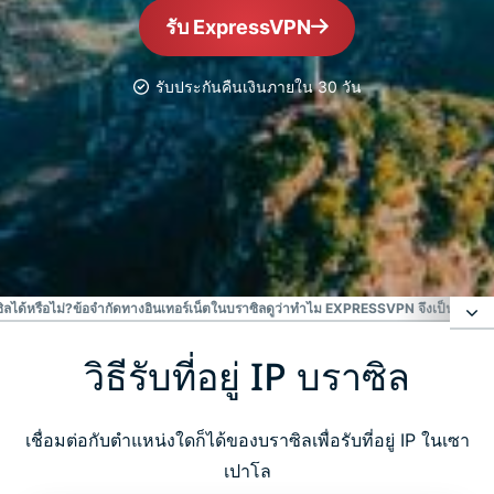
รับ ExpressVPN
รับประกันคืนเงินภายใน 30 วัน
VPN ที่ได้รับความเชื่อถือ อันดับ
#1
VPN บราซิลที่ดีที่สุด
ซิลได้หรือไม่?
ข้อจำกัดทางอินเทอร์เน็ตในบราซิล
ดูว่าทำไม EXPRESSVPN จึงเป็น VPN ที่
วิธีรับที่อยู่ IP บราซิล
วิธีรับที่อยู่ IP บราซิล
เหตุใดจึงใช้ VPN ในบราซิล?
เชื่อมต่อกับตำแหน่งใดก็ได้ของบราซิลเพื่อรับที่อยู่ IP ในเซา
เปาโล