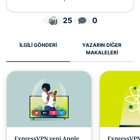
25
0
İLGİLİ GÖNDERİ
YAZARIN DİĞER
MAKALELERİ
ExpressVPN yeni Apple
ExpressVPN