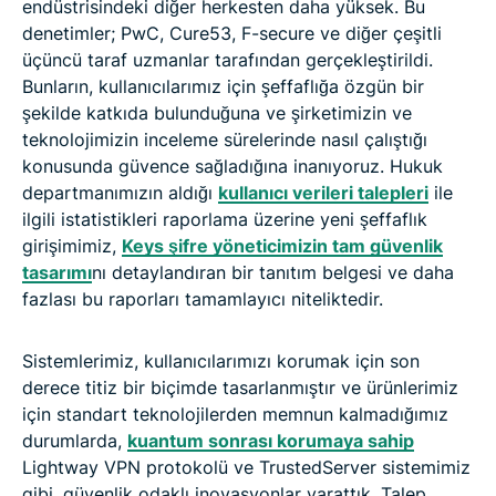
endüstrisindeki diğer herkesten daha yüksek. Bu
denetimler; PwC, Cure53, F-secure ve diğer çeşitli
üçüncü taraf uzmanlar tarafından gerçekleştirildi.
Bunların, kullanıcılarımız için şeffaflığa özgün bir
şekilde katkıda bulunduğuna ve şirketimizin ve
teknolojimizin inceleme sürelerinde nasıl çalıştığı
konusunda güvence sağladığına inanıyoruz. Hukuk
departmanımızın aldığı
kullanıcı verileri talepleri
ile
ilgili istatistikleri raporlama üzerine yeni şeffaflık
girişimimiz,
Keys şifre yöneticimizin tam güvenlik
tasarımı
nı detaylandıran bir tanıtım belgesi ve daha
fazlası bu raporları tamamlayıcı niteliktedir.
Sistemlerimiz, kullanıcılarımızı korumak için son
derece titiz bir biçimde tasarlanmıştır ve ürünlerimiz
için standart teknolojilerden memnun kalmadığımız
durumlarda,
kuantum sonrası korumaya sahip
Lightway VPN protokolü ve TrustedServer sistemimiz
gibi, güvenlik odaklı inovasyonlar yarattık. Talep