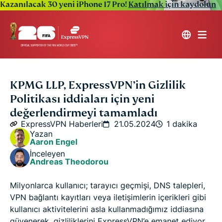
Kazanılacak 30 yeni iPhone 17 Pro!
Katılmak için kaydolun
KPMG LLP, ExpressVPN’in Gizlilik
Politikası iddiaları için yeni
değerlendirmeyi tamamladı
ExpressVPN Haberleri
21.05.2024
1 dakika
Yazan
Aaron Engel
İnceleyen
Andreas Theodorou
Milyonlarca kullanıcı; tarayıcı geçmişi, DNS talepleri,
VPN bağlantı kayıtları veya iletişimlerin içerikleri gibi
kullanıcı aktivitelerini asla kullanmadığımız iddiasına
güvenerek, gizliliklerini ExpressVPN’e emanet ediyor.