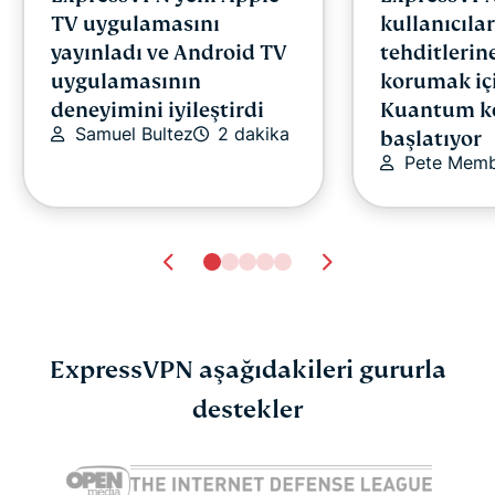
TV uygulamasını
kullanıcılar
yayınladı ve Android TV
tehditlerin
uygulamasının
korumak iç
deneyimini iyileştirdi
Kuantum k
Samuel Bultez
2 dakika
başlatıyor
Pete Mem
ExpressVPN aşağıdakileri gururla
Bilmeniz gereken 10
destekler
dolandırıcılık
Atika Lim
18 dakika