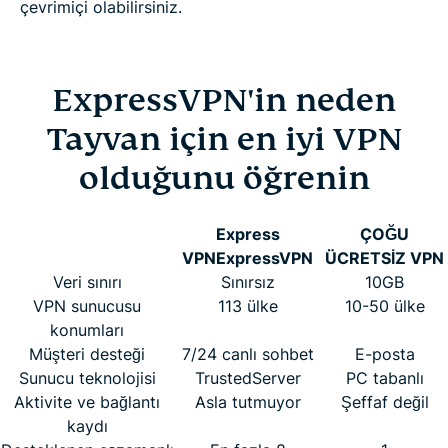
çevrimiçi olabilirsiniz.
ExpressVPN'in neden
Tayvan için en iyi VPN
olduğunu öğrenin
Express
ÇOĞU
VPN
ExpressVPN
ÜCRETSİZ VPN
Veri sınırı
Sınırsız
10GB
VPN sunucusu
113 ülke
10-50 ülke
konumları
Müşteri desteği
7/24 canlı sohbet
E-posta
Sunucu teknolojisi
TrustedServer
PC tabanlı
Aktivite ve bağlantı
Asla tutmuyor
Şeffaf değil
kaydı