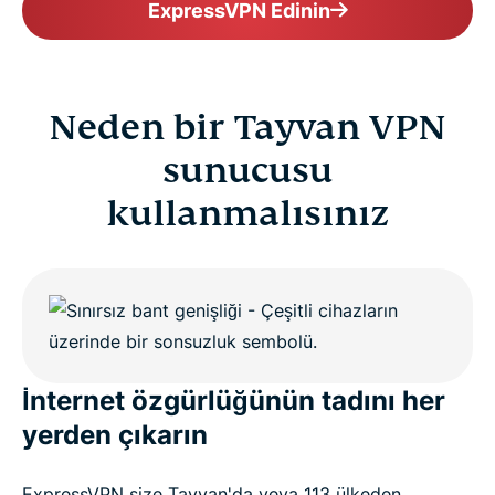
ExpressVPN Edinin
Neden bir Tayvan VPN
sunucusu
kullanmalısınız
İnternet özgürlüğünün tadını her
yerden çıkarın
ExpressVPN size Tayvan'da veya 113 ülkeden