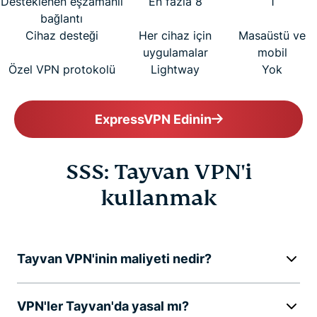
Desteklenen eşzamanlı
En fazla 8
1
bağlantı
Cihaz desteği
Her cihaz için
Masaüstü ve
uygulamalar
mobil
Özel VPN protokolü
Lightway
Yok
ExpressVPN Edinin
SSS: Tayvan VPN'i
kullanmak
Tayvan VPN'inin maliyeti nedir?
VPN'ler Tayvan'da yasal mı?