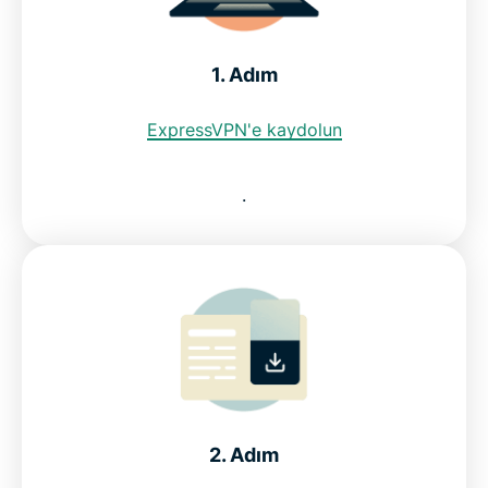
Tayvan'da internet kısıtlamaları
1. Adım
ExpressVPN'e kaydolun
ExpressVPN'in neden Tayvan için en iyi VPN
olduğunu öğrenin
.
SSS: Tayvan VPN'i kullanmak
Diğer ülkeler için ExpressVPN
ExpressVPN'in neden Tayvan'daki internet
kullanıcılarının güvendiği VPN olduğunu öğrenin
2. Adım